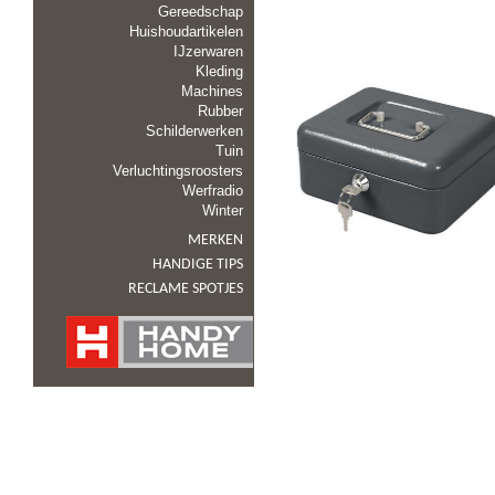
Gereedschap
Huishoudartikelen
IJzerwaren
Kleding
Machines
Rubber
Schilderwerken
Tuin
Verluchtingsroosters
Werfradio
Winter
MERKEN
HANDIGE TIPS
RECLAME SPOTJES