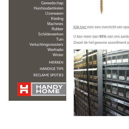
Gereedschap
Huishoudartikelen
IJzerwaren
Kleding
Machines
Klik hier
voor een overzicht van sp
Rubber
Schilderwerken
U kan meer dan
95%
van ons aanbo
Tuin
Zowel de het gewone assortiment al
Verluchtingsroosters
Werfradio
Winter
MERKEN
HANDIGE TIPS
RECLAME SPOTJES