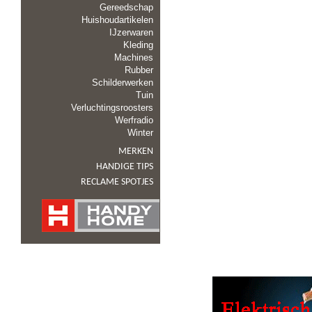
Gereedschap
Huishoudartikelen
IJzerwaren
Kleding
Machines
Rubber
Schilderwerken
Tuin
Verluchtingsroosters
Werfradio
Winter
MERKEN
HANDIGE TIPS
RECLAME SPOTJES